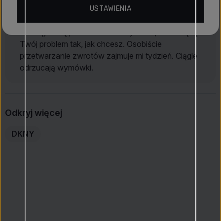
problem. Prawdopodobnie będą szukać wymówek
USTAWIENIA
itp. Robią niesamowite problemy ze zwrotami.
Kłamią, że są pomocni dla wszystkich, a rozwiążą
Twój problem tak, jak chcesz. Osobiście
przetwarzanie zwrotów zajmuje mi tydzień. Ciągle
odrzucają wymówki.
Odkryj więcej
DKNY