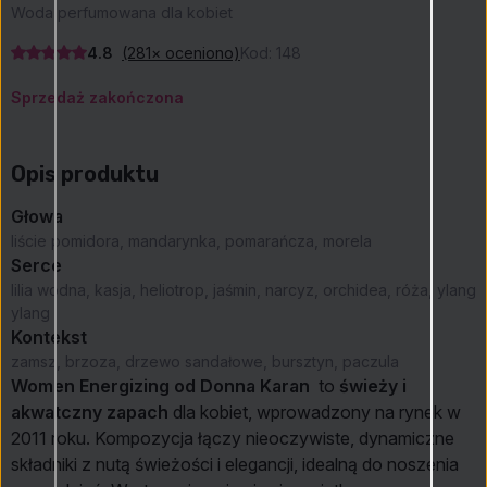
Woda perfumowana dla kobiet
4.8
(281× oceniono)
Kod:
148
Sprzedaż zakończona
Opis produktu
Głowa
liście pomidora, mandarynka, pomarańcza, morela
Serce
lilia wodna, kasja, heliotrop, jaśmin, narcyz, orchidea, róża, ylang
ylang
Kontekst
zamsz, brzoza, drzewo sandałowe, bursztyn, paczula
Women Energizing od Donna Karan
to
świeży i
akwatczny zapach
dla kobiet, wprowadzony na rynek w
2011 roku. Kompozycja łączy nieoczywiste, dynamiczne
składniki z nutą świeżości i elegancji, idealną do noszenia