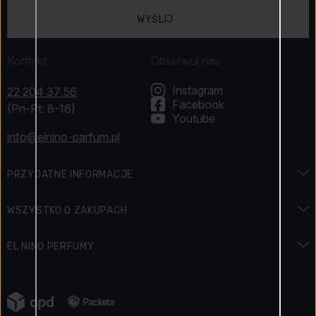
WYŚLIJ
Kontakt
Obserwuj nas
Instagram
22 204 37 56
Facebook
(Pn-Pt: 8-16)
Youtube
info@elnino-parfum.pl
PRZYDATNE INFORMACJE
Encyklopedia zapachów
WSZYSTKO O ZAKUPACH
Encyklopedia urody
Dostawa i płatność
EL NINO PERFUMY
Święta i promocje
Jak zapłacić
Kontakt
Regulamin konkursu
Zwroty
Napisali o nas
Jak zbieramy opinie o produktach
Reklamacja towaru