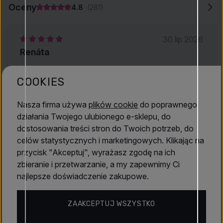
Oceny
4.8
(281)
30 lip 2026
Renáta
Ładny cytrusowy zapach
COOKIES
Nasza firma używa
plików cookie
do poprawnego
23 lip 2026
działania Twojego ulubionego e-sklepu, do
Marcela
dostosowania treści stron do Twoich potrzeb, do
celów statystycznych i marketingowych. Klikając na
Zapewniano mnie, że Elnino sprzedaje wyłącznie
przycisk "Akceptuj", wyrażasz zgodę na ich
oryginalne produkty. Niestety, z powodu
zbieranie i przetwarzanie, a my zapewnimy Ci
długotrwałego rozkładu chemicznego, w wyniku
najlepsze doświadczenie zakupowe.
którego tylko jeden składnik perfum pachnie
nieziemsko, perfumy stają się całkowicie
ZAAKCEPTUJ WSZYSTKO
bezużyteczne. Jeśli jednak chcesz zwrócić
perfumy w ciągu 14 dni, pojawia się kolejny