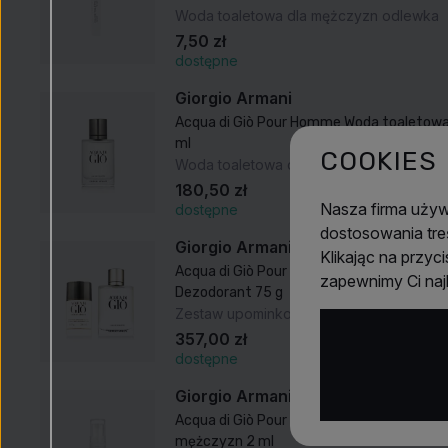
Woda toaletowa dla mężczyzn odlewka
7,50 zł
dostępne
Giorgio Armani
Acqua di Giò Pour Homme Woda toaletowa
ml
COOKIES
Woda toaletowa dla mężczyzn
180,50 zł
Nasza firma uży
dostępne
dostosowania tre
Giorgio Armani
Klikając na przyc
Acqua di Giò Pour Homme zestaw dla męż
zapewnimy Ci na
Dezodorant 75 g
Zestaw upominkowy EDT dla mężczyzn
357,00 zł
dostępne
Giorgio Armani
Acqua di Giò Pour Homme Woda toaletowa
mężczyzn 2 ml