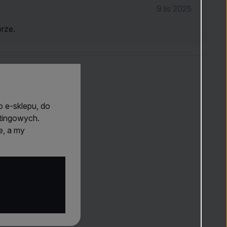
9 lis 2025
brze.
ni
 e-sklepu, do
etingowych.
e, a my