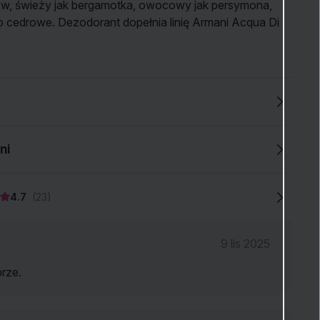
ów, świeży jak bergamotka, owocowy jak persymona,
o cedrowe. Dezodorant dopełnia linię Armani Acqua Di
ni
4.7
(23)
9 lis 2025
brze.