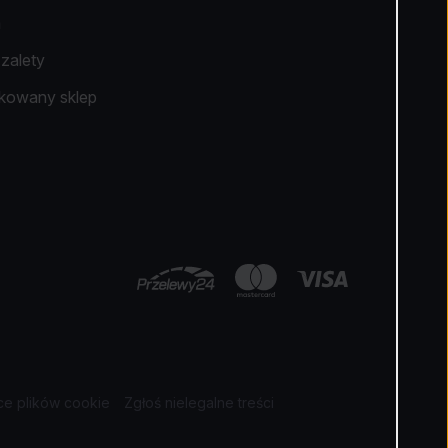
a
zalety
ikowany sklep
e plików cookie
Zgłoś nielegalne treści