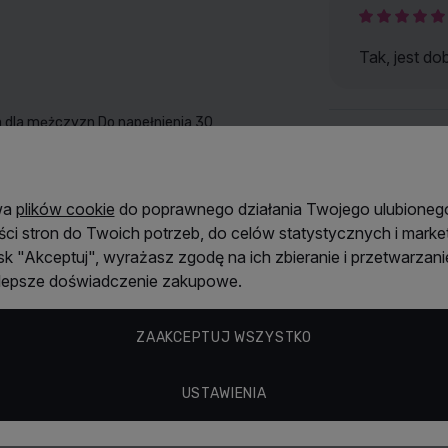
Tak, jest do
 dla mężczyzn Do napełnienia 30
Odkryj więcej
Giorgio Arma
wa
plików cookie
do poprawnego działania Twojego ulubionego
ści stron do Twoich potrzeb, do celów statystycznych i mark
isk "Akceptuj", wyrażasz zgodę na ich zbieranie i przetwarzani
czyzn Woda toaletowa 100 ml +
jlepsze doświadczenie zakupowe.
ZAAKCEPTUJ WSZYSTKO
USTAWIENIA
 odlewka z atomizerem dla