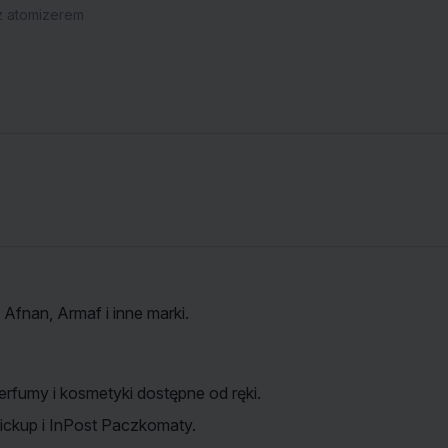
z atomizerem
 Afnan, Armaf i inne marki.
erfumy i kosmetyki dostępne od ręki.
ckup i InPost Paczkomaty.