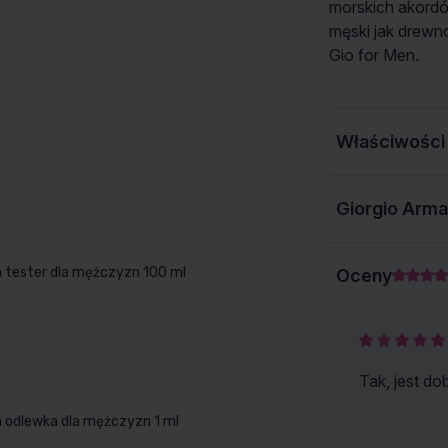
morskich akord
męski jak drewn
Gio for Men.
POKAŻ WSZYSTKIE NASZE MARKI
Właściwości
Giorgio Arma
 tester dla mężczyzn 100 ml
Oceny
Tak, jest do
 odlewka dla mężczyzn 1 ml