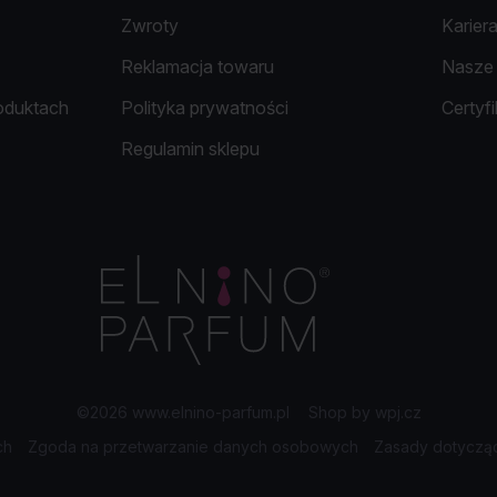
Zwroty
Karier
Reklamacja towaru
Nasze 
roduktach
Polityka prywatności
Certyf
Regulamin sklepu
©2026 www.elnino-parfum.pl
|
Shop by
wpj.cz
ch
Zgoda na przetwarzanie danych osobowych
Zasady dotycząc