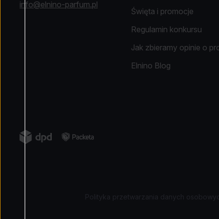
info@elnino-parfum.pl
Święta i promocje
Regulamin konkursu
Jak zbieramy opinie o p
Elnino Blog
Polityka przetwarzania danych osobowy