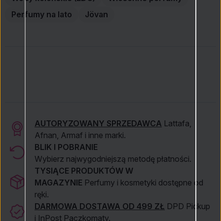
Perfumy na lato
Jövan
AUTORYZOWANY SPRZEDAWCA
Lattafa,
Afnan, Armaf i inne marki.
BLIK I POBRANIE
Wybierz najwygodniejszą metodę płatności.
TYSIĄCE PRODUKTÓW W
MAGAZYNIE
Perfumy i kosmetyki dostępne od
ręki.
DARMOWA DOSTAWA OD 499 ZŁ
DPD Pickup
i InPost Paczkomaty.