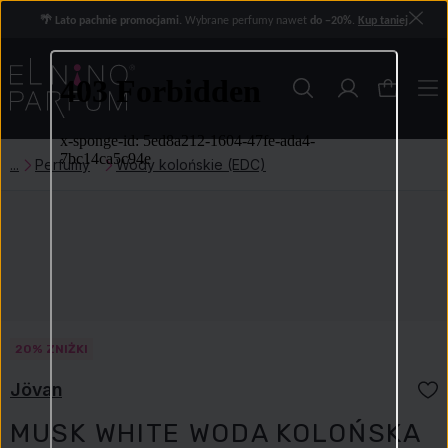
🌴 Lato pachnie promocjami.
Wybrane perfumy nawet
do −20%
.
Kup taniej
Perfumy
Wody kolońskie (EDC)
20% ZNIŻKI
Jövan
MUSK WHITE WODA KOLOŃSKA