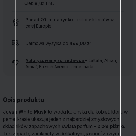
Ciebie już 11.8..
Ponad 20 lat na rynku
– miliony klientów w
całej Europie.
Darmowa wysyłka od
499,00 zł
.
Autoryzowany sprzedawca
– Lattafa, Afnan,
Armaf, French Avenue i inne marki.
Opis produktu
Jovan White Musk
to woda kolońska dla kobiet, która w
pełnej krasie ukazuje jeden z najbardziej zmysłowych
składników zapachowych świata perfum –
białe piżmo
.
Ten zapach, zamknięty w delikatnym, jasnoróżowym