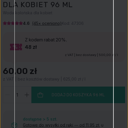
DLA KOBIET 96 ML
Woda kolońska dla kobiet
4.6
(45× oceniono)
Kod:
47306
Z kodem
rabat 20%.
48 zł
z VAT | bez dostawy | 500,00 zł / l
60,00 zł
z VAT | bez kosztów dostawy | 625,00 zł / l
DODAJ DO KOSZYKA
96 ML
dostępne > 5
szt.
Gotowe do wysyłki od ręki — od 11,95 zł
, u