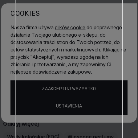
Jovan White Musk
to zapach, który nada każdemu dniu
akcent delikatności i czystości, a jednocześnie pozostawi
Oceny
4.6
(45)
COOKIES
na Twojej skórze naturalny i nieodparty ślad.
Nasza firma używa
plików cookie
do poprawnego
25 lip 2026
działania Twojego ulubionego e-sklepu, do
Lenka
dostosowania treści stron do Twoich potrzeb, do
Ładny i czysty zapach.
celów statystycznych i marketingowych. Klikając na
przycisk "Akceptuj", wyrażasz zgodę na ich
zbieranie i przetwarzanie, a my zapewnimy Ci
najlepsze doświadczenie zakupowe.
6 sty 2026
Anonimowy
ZAAKCEPTUJ WSZYSTKO
Przyjemny zapach
USTAWIENIA
Odkryj więcej
Wody kolońskie (EDC)
Wiosenne perfumy