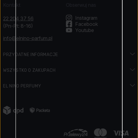
Kontakt
Obserwuj nas
Instagram
22 204 37 56
Facebook
(Pn-Pt: 8-16)
Youtube
info@elnino-parfum.pl
PRZYDATNE INFORMACJE
Encyklopedia zapachów
WSZYSTKO O ZAKUPACH
Encyklopedia urody
Dostawa i płatność
EL NINO PERFUMY
Święta i promocje
Jak zapłacić
Kontakt
Regulamin konkursu
Zwroty
Napisali o nas
Jak zbieramy opinie o produktach
Reklamacja towaru
Kariera
Elnino Blog
Polityka prywatności
Nasze zalety