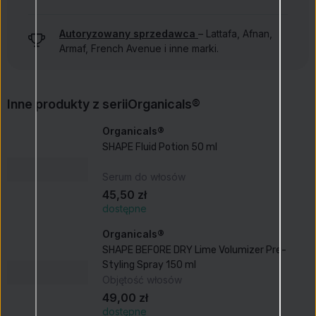
Autoryzowany sprzedawca
– Lattafa, Afnan,
Armaf, French Avenue i inne marki.
Inne produkty z serii
Organicals®
Organicals®
SHAPE Fluid Potion 50 ml
Serum do włosów
45,50 zł
dostępne
Organicals®
SHAPE BEFORE DRY Lime Volumizer Pre-
Styling Spray 150 ml
Objętość włosów
49,00 zł
dostępne