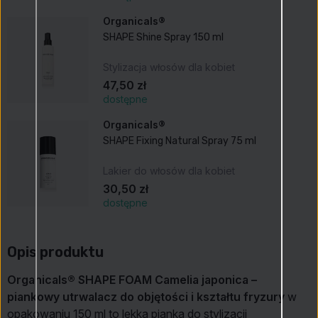
Organicals®
SHAPE Shine Spray 150 ml
Stylizacja włosów dla kobiet
47,50 zł
dostępne
Organicals®
SHAPE Fixing Natural Spray 75 ml
Lakier do włosów dla kobiet
30,50 zł
dostępne
Opis produktu
Organicals® SHAPE FOAM Camelia japonica –
piankowy utrwalacz do objętości i kształtu fryzury
w
opakowaniu 150 ml to lekka pianka do stylizacji