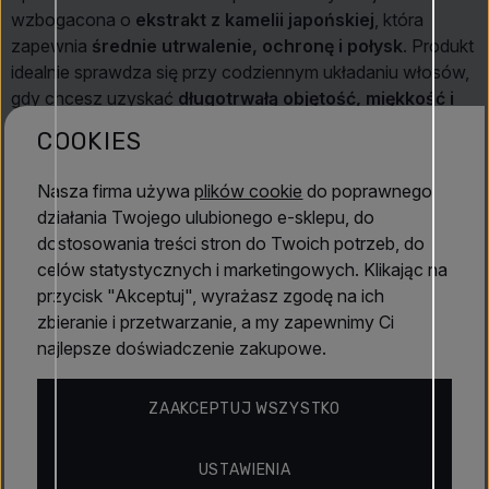
wzbogacona o
ekstrakt z kamelii japońskiej
, która
zapewnia
średnie utrwalenie, ochronę i połysk
. Produkt
idealnie sprawdza się przy codziennym układaniu włosów,
gdy chcesz uzyskać
długotrwałą objętość, miękkość i
naturalny wygląd bez sklejania ani obciążania
.
COOKIES
Właściwości:
Nasza firma używa
plików cookie
do poprawnego
Zawiera odżywczy ekstrakt z Camelia japonica
działania Twojego ulubionego e-sklepu, do
Średnie utrwalenie z elastycznym podtrzymaniem fryzury
dostosowania treści stron do Twoich potrzeb, do
Lekka, piankowa konsystencja odpowiednia także do
celów statystycznych i marketingowych. Klikając na
cienkich włosów
przycisk "Akceptuj", wyrażasz zgodę na ich
Bez parabenów, silikonów i alkoholu
zbieranie i przetwarzanie, a my zapewnimy Ci
Czytaj dalej
Odpowiednia do wszystkich typów włosów, również
najlepsze doświadczenie zakupowe.
farbowanych
Właściwości
ZAAKCEPTUJ WSZYSTKO
Kluczowe korzyści:
Dodaje włosom objętości i kształtu bez obciążania
USTAWIENIA
Organicals®
Wzmacnia i chroni włosy podczas stylizacji