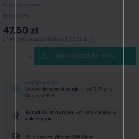
Pianka do włosów
Kod:
166649
47,50 zł
z VAT | bez kosztów dostawy | 316,67 zł / l
DODAJ DO KOSZYKA
150 ML
dostępne 3
szt.
Gotowe do wysyłki od ręki — od 11,95 zł
, u
Ciebie już 12.8..
Ponad 20 lat na rynku
– miliony klientów w
całej Europie.
Darmowa wysyłka od
499,00 zł
.