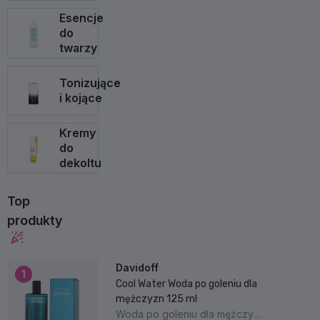
Esencje
do
twarzy
Tonizujące
i kojące
Kremy
do
dekoltu
Top
produkty
Davidoff
1
Cool Water Woda po goleniu dla
mężczyzn 125 ml
Woda po goleniu dla mężczyzn