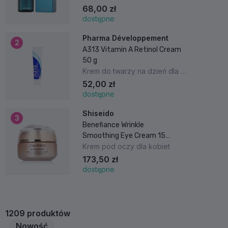
68,00 zł
dostępne
Pharma Développement
2
A313 Vitamin A Retinol Cream
50 g
Krem do twarzy na dzień dla kobiet
52,00 zł
dostępne
Shiseido
3
Benefiance Wrinkle
Smoothing Eye Cream 15
ml
Krem pod oczy dla kobiet
173,50 zł
dostępne
1209
produktów
Nowość