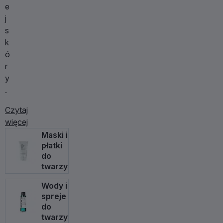
e
j
s
k
ó
r
y
.
Czytaj
więcej
Maski i
płatki
do
twarzy
Wody i
spreje
do
twarzy