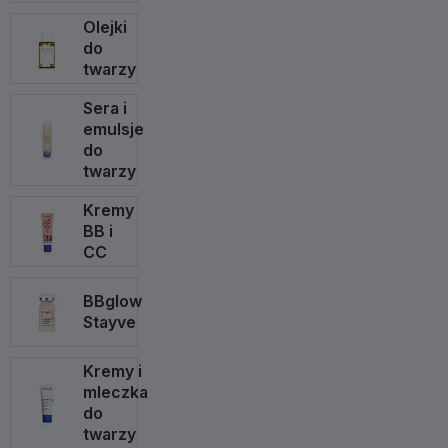
Olejki
do
twarzy
Sera i
emulsje
do
twarzy
Kremy
BB i
CC
BBglow
Stayve
Kremy i
mleczka
do
twarzy