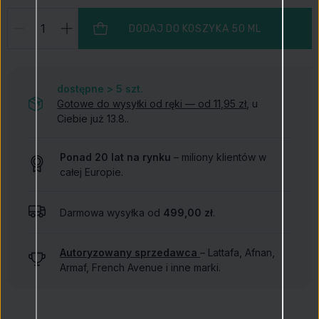
DODAJ DO KOSZYKA
50 ML
dostępne > 5
szt.
Gotowe do wysyłki od ręki — od 11,95 zł
, u
Ciebie już 13.8..
Ponad 20 lat na rynku
– miliony klientów w
całej Europie.
Darmowa wysyłka od
499,00 zł
.
Autoryzowany sprzedawca
– Lattafa, Afnan,
Armaf, French Avenue i inne marki.