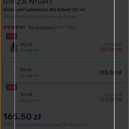
GINZA NIGHT
Woda perfumowana dla kobiet 50 ml
Woda perfumowana Intense dla kobiet
5
(5× oceniono)
Kod:
151651
-8 %
90 ml
278,00 zł
257,00 zł
dostępne
50 ml
165,50 zł
dostępne
-8 %
30 ml
134,00 zł
123,00 zł
dostępne
165,50 zł
z VAT | bez kosztów dostawy | 3 310,00 zł / l