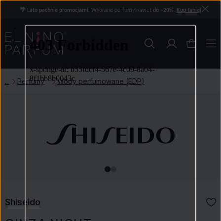
🌴 Lato pachnie promocjami.
Wybrane perfumy nawet
do −20%
.
Kup taniej
Perfumy
Wody perfumowane (EDP)
Shiseido