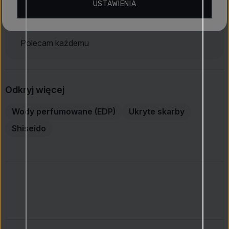
USTAWIENIA
16 kwi 2026
Balázs
Polecam każdemu
Odkryj więcej
Wody perfumowane (EDP)
Ukryte skarby
Shiseido