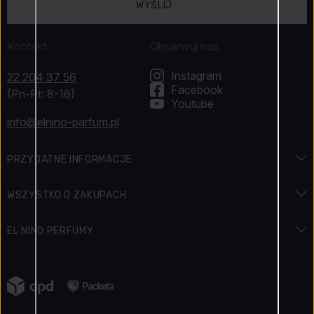
WYŚLIJ
Kontakt
Obserwuj nas
Instagram
22 204 37 56
Facebook
(Pn-Pt: 8-16)
Youtube
info@elnino-parfum.pl
PRZYDATNE INFORMACJE
Encyklopedia zapachów
WSZYSTKO O ZAKUPACH
Encyklopedia urody
Dostawa i płatność
EL NINO PERFUMY
Święta i promocje
Jak zapłacić
Kontakt
Regulamin konkursu
Zwroty
Napisali o nas
Jak zbieramy opinie o produktach
Reklamacja towaru
Kariera