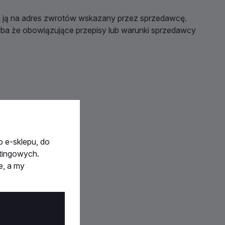
j ją na adres zwrotów wskazany przez sprzedawcę.
yba że obowiązujące przepisy lub warunki sprzedawcy
 e-sklepu, do
etingowych.
e, a my