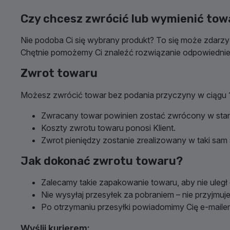
Wody perfumowane (EDP)
Brwi
Stylizacja
Kosmetyki do higieny intym
Oczyszczanie skóry
Zestawy kosmetyków do ci
Czy chcesz zwrócić lub wymienić tow
ZNIŻKI
ZNIŻKI
ZNIŻKI
ZNIŻKI
ZNIŻKI
ENCYKLOPEDIA URODY
ZESTAWY NA LATO
Wody toaletowe (EDT)
Demakijaż
Farby do włosów
Kosmetyki do opalania
Pielęgnacja oczu
Zestawy kosmetyków do t
Nie podoba Ci się wybrany produkt? To się może zdarzy
ZESTAWY DISCOVERY
ZESTAWY NA JESIEŃ
Wody kolońskie (EDC)
Akcesoria do makijażu
Pielęgnacja włosów
Pielęgnacja stóp
Pielęgnacja ust
Chętnie pomożemy Ci znaleźć rozwiązanie odpowiednie 
ENCYKLOPEDIA URODY
PROBLEMY WŁOSÓW
ZESTAWY NA ZIMĘ
Perfumy (P)
Paznokcie
Grzebienie, szczotki, gumki
Pielęgnacja rąk
Pielęgnacja zarostu
ENCYKLOPEDIA URODY
ENCYKLOPEDIA URODY
Zwrot towaru
Perfumy niszowe
Makijaż wodoodporny
Prostownice, lokówki, susz
Pielęgnacja ciała
Zestawy kosmetyczne
ENCYKLOPEDIA ZAPACHÓW
SZKOŁA MAKIJAŻU
STYLIZACJA JAK
BEZPIECZNE OPALANIE
OCZYSZCZANIE SKÓRY
PROFESJONALISTA
Możesz zwrócić towar bez podania przyczyny w ciągu
Zobacz całą ofertę
Zobacz całą ofertę
Zobacz całą ofertę
RODZINY ZAPACHOWE
MAKIJAŻ
KOSMETYKI
PROBLEMY SKÓRY
ZESTAWY DISCOVERY
Zwracany towar powinien zostać zwrócony w stan
OKOLICZNOŚCIOWY
PRAWIDŁOWA PIELĘGNACJA
SAMOOPALAJĄCE
WŁOSÓW
Koszty zwrotu towaru ponosi Klient.
ZAPACHY NA RÓŻNE OKAZJE
AKTYWNE SKŁADNIKI
ENCYKLOPEDIA ZAPACHÓW
PRAWIDŁOWY DEMAKIJAŻ
Zwrot pieniędzy zostanie zrealizowany w taki sam 
CO TO JEST SPF?
NATURALNE OLEJE DO
WŁOSÓW
Jak dokonać zwrotu towaru?
PERFUMY JAKO PREZENT
Zalecamy takie zapakowanie towaru, aby nie uległ
Nie wysyłaj przesyłek za pobraniem – nie przyjmuj
Po otrzymaniu przesyłki powiadomimy Cię e-maile
Wyślij kurierem: