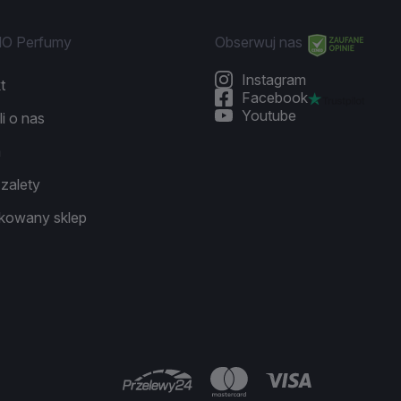
NO Perfumy
Obserwuj nas
Instagram
t
Facebook
Youtube
li o nas
a
zalety
ikowany sklep