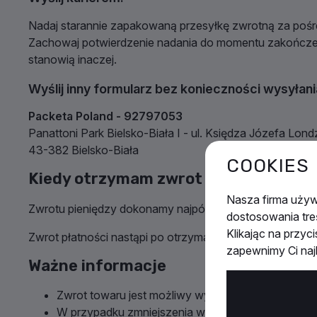
Nadaj starannie zapakowaną przesyłkę zwrotną za pośr
Zachowaj potwierdzenie nadania do momentu zakończeni
stanowią inaczej.
Wyślij inny formularz bez konieczności wysyłan
Packeta Poland - 92797053
Panattoni Park Bielsko-Biała I - ul. Księdza Józefa Lond
43-382 Bielsko-Biała
COOKIES
Kiedy otrzymam zwrot pieniędzy?
Nasza firma uży
Zwrotu pieniędzy dokonamy najpóźniej w terminie
14 dn
dostosowania tre
Klikając na przyc
Zwrot płatności nastąpi po otrzymaniu towaru lub po pr
zapewnimy Ci na
Ważne informacje
Zwrot towaru jest możliwy wyłącznie w terminie 14
W przypadku zmniejszenia wartości towaru kwot