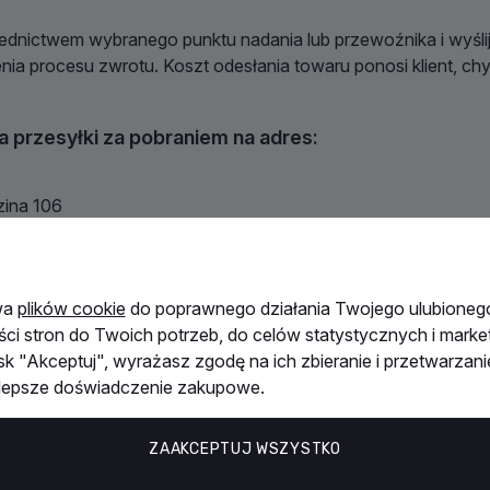
ednictwem wybranego punktu nadania lub przewoźnika i wyśli
a procesu zwrotu. Koszt odesłania towaru ponosi klient, ch
POKAŻ WSZYSTKIE NASZE MARKI
ia przesyłki za pobraniem
na adres:
zina 106
wa
plików cookie
do poprawnego działania Twojego ulubionego
i od dnia odstąpienia od umowy
.
ści stron do Twoich potrzeb, do celów statystycznych i mark
isk "Akceptuj", wyrażasz zgodę na ich zbieranie i przetwarzani
zedstawieniu dowodu jego odesłania.
jlepsze doświadczenie zakupowe.
ZAAKCEPTUJ WSZYSTKO
 dni
a może zostać odpowiednio skorygowana.