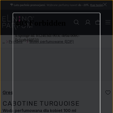
🌴 Lato pachnie promocjami.
Wybrane perfumy nawet
do −20%
.
Kup taniej
Perfumy
Wody perfumowane (EDP)
Gres
CABOTINE TURQUOISE
Woda perfumowana dla kobiet 100 ml