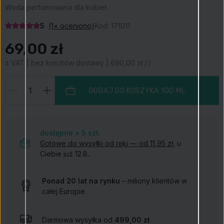
Woda perfumowana dla kobiet
5
(1× oceniono)
Kod:
171011
69,00 zł
z VAT | bez kosztów dostawy | 690,00 zł / l
DODAJ DO KOSZYKA
100 ML
dostępne > 5
szt.
Gotowe do wysyłki od ręki — od 11,95 zł
, u
Ciebie już 12.8..
Ponad 20 lat na rynku
– miliony klientów w
całej Europie.
Darmowa wysyłka od
499,00 zł
.