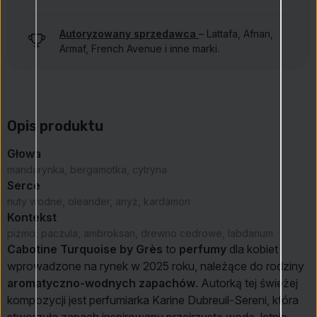
Autoryzowany sprzedawca
– Lattafa, Afnan,
Armaf, French Avenue i inne marki.
Opis produktu
Głowa
mandarynka, bergamotka, cytryna
Serce
nuty wodne, oleander, anyż, kardamon
Kontekst
piżmo, paczula, ambroksan, drewno cedrowe, labdanum
Cabotine Turquoise by Grès
to
perfumy
dla kobiet
wprowadzone na rynek w 2025 roku, należące do rodziny
aromatyczno-wodnych zapachów
. Autorką tej świeżej
kompozycji jest perfumiarka Karine Dubreuil-Sereni, która