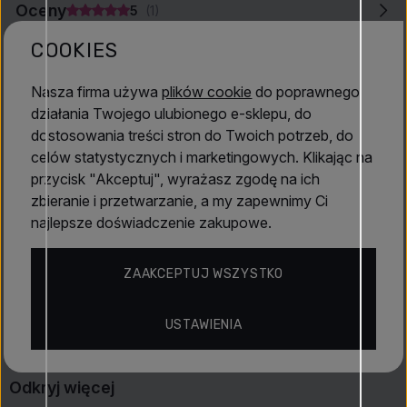
Oceny
5
(1)
świeżych
aromatyczno-wodnych perfum
z cytrusową
iskrą, wodną lekkością i wyrafinowanym drzewnym
COOKIES
zakończeniem.
25 maj 2026
Nasza firma używa
Mea
plików cookie
do poprawnego
działania Twojego ulubionego e-sklepu, do
Zapach został stworzony przez Karine Dubreuil-
dostosowania treści stron do Twoich potrzeb, do
Sereni. To zapach z 2025 roku, więc jest całkiem
celów statystycznych i marketingowych. Klikając na
nowy. To długotrwały, letni zapach. Cytrusy, nuty
przycisk "Akceptuj", wyrażasz zgodę na ich
wodne i kwiatowe nadają mu prawdziwie plażowy
zbieranie i przetwarzanie, a my zapewnimy Ci
klimat. Wystarczy spryskać się nim, a od razu czuć
najlepsze doświadczenie zakupowe.
lato. Na moich ubraniach zapach utrzymuje się
cały dzień, aż do momentu zmycia. Gorąco
ZAAKCEPTUJ WSZYSTKO
polecam. Zapach jest intensywny przy pierwszym
spryskaniu, ale szybko staje się bardzo przyjemny.
USTAWIENIA
Odkryj więcej