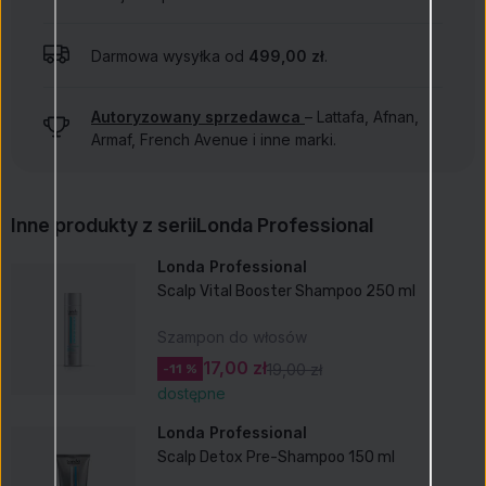
Darmowa wysyłka od
499,00 zł
.
Autoryzowany sprzedawca
– Lattafa, Afnan,
Armaf, French Avenue i inne marki.
Inne produkty z serii
Londa Professional
Londa Professional
Scalp Vital Booster Shampoo 250 ml
Szampon do włosów
17,00 zł
19,00 zł
-11 %
dostępne
Londa Professional
Scalp Detox Pre-Shampoo 150 ml