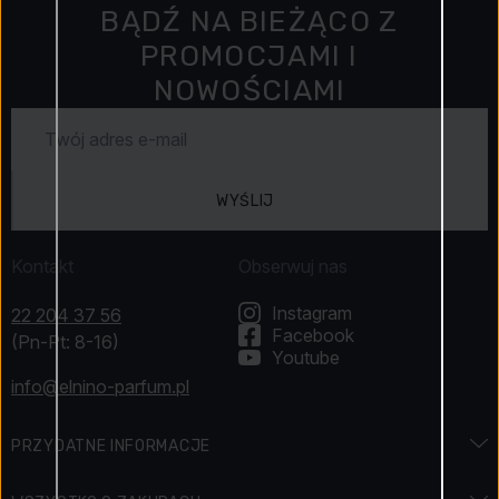
BĄDŹ NA BIEŻĄCO Z
PROMOCJAMI I
NOWOŚCIAMI
WYŚLIJ
Kontakt
Obserwuj nas
Instagram
22 204 37 56
Facebook
(Pn-Pt: 8-16)
Youtube
info@elnino-parfum.pl
PRZYDATNE INFORMACJE
Encyklopedia zapachów