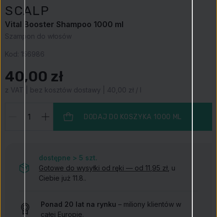
SCALP
Vital Booster Shampoo 1000 ml
Szampon do włosów
Kod:
156986
40,00 zł
z VAT | bez kosztów dostawy | 40,00 zł / l
DODAJ DO KOSZYKA
1000 ML
dostępne > 5
szt.
Gotowe do wysyłki od ręki — od 11,95 zł
, u
Ciebie już 11.8..
Ponad 20 lat na rynku
– miliony klientów w
całej Europie.