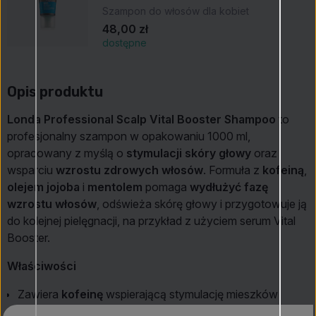
Szampon do włosów dla kobiet
48,00 zł
dostępne
Opis produktu
Londa Professional Scalp Vital Booster Shampoo
to
profesjonalny szampon w opakowaniu 1000 ml,
opracowany z myślą o
stymulacji skóry głowy
oraz
wsparciu
wzrostu zdrowych włosów
. Formuła z
kofeiną
,
olejem jojoba
i
mentolem
pomaga
wydłużyć fazę
wzrostu włosów
, odświeża skórę głowy i przygotowuje ją
do kolejnej pielęgnacji, na przykład z użyciem serum Vital
Booster.
Właściwości
Zawiera
kofeinę
wspierającą stymulację mieszków
włosowych