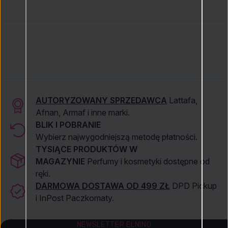
Delikatnie
wmasuj
do momentu powstania piany
Pozostaw na
1–3 minuty
Dokładnie
spłucz wodą
Dla optymalnych rezultatów stosuj
regularnie
i łącz z
serum Vital Booster
AUTORYZOWANY SPRZEDAWCA
Lattafa,
Afnan, Armaf i inne marki.
BLIK I POBRANIE
Wybierz najwygodniejszą metodę płatności.
TYSIĄCE PRODUKTÓW W
MAGAZYNIE
Perfumy i kosmetyki dostępne od
ręki.
DARMOWA DOSTAWA OD 499 ZŁ
DPD Pickup
i InPost Paczkomaty.
NEWSLETTER ELNINO