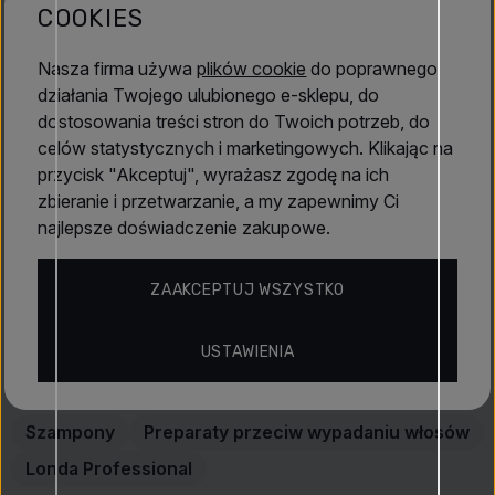
COOKIES
Olej jojoba
nawilża i koi skórę głowy
Mentol
zapewnia chłodzące i odświeżające uczucie
Nasza firma używa
plików cookie
do poprawnego
Odpowiedni do
wszystkich typów włosów
oraz
Czytaj dalej
działania Twojego ulubionego e-sklepu, do
codziennego stosowania
dostosowania treści stron do Twoich potrzeb, do
Profesjonalny produkt przeznaczony do pielęgnacji
celów statystycznych i marketingowych. Klikając na
domowej i salonowej
Właściwości
przycisk "Akceptuj", wyrażasz zgodę na ich
Kluczowe korzyści
zbieranie i przetwarzanie, a my zapewnimy Ci
najlepsze doświadczenie zakupowe.
Londa Professional
Witalizuje skórę głowy
i wspiera zdrowy wzrost
włosów
ZAAKCEPTUJ WSZYSTKO
Pomaga
wydłużyć fazę wzrostu cyklu włosa
Oceny
Poprawia mikrokrążenie
i wzmacnia cebulki włosów
Odświeża i oczyszcza
skórę głowy bez podrażnień
USTAWIENIA
Idealny jako
przygotowanie przed aplikacją serum
Odkryj więcej
Vital Booster
Szampony
Preparaty przeciw wypadaniu włosów
Sposób użycia
Londa Professional
Nałóż na
wilgotne włosy i skórę głowy