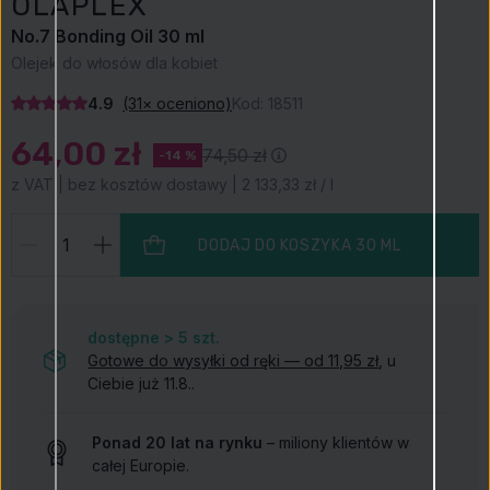
OLAPLEX
No.7 Bonding Oil 30 ml
Olejek do włosów dla kobiet
4.9
(31× oceniono)
Kod:
18511
64,00 zł
74,50 zł
-14 %
z VAT | bez kosztów dostawy | 2 133,33 zł / l
DODAJ DO KOSZYKA
30 ML
dostępne > 5
szt.
Gotowe do wysyłki od ręki — od 11,95 zł
, u
Ciebie już 11.8..
Ponad 20 lat na rynku
– miliony klientów w
całej Europie.