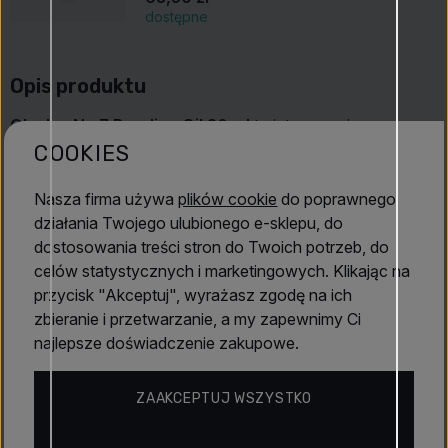
dostępne
Opis produktu
Olaplex No.7 Bonding Oil 30 ml
to intensywnie
odżywczy i regenerujący olejek do stylizacji, który łączy
COOKIES
pielęgnację włosów z ich ochroną. Dzięki opatentowanej
technologii
Olaplex Bond Building
wzmacnia strukturę
Nasza firma używa
plików cookie
do poprawnego
włosów od wewnątrz, odbudowuje uszkodzone mostki
działania Twojego ulubionego e-sklepu, do
dwusiarczkowe i sprawia, że włosy są miękkie, gładkie
dostosowania treści stron do Twoich potrzeb, do
oraz promiennie lśniące. Ten lekki olejek dodatkowo chroni
celów statystycznych i marketingowych. Klikając na
włosy przed uszkodzeniami termicznymi aż do 230 °C,
przycisk "Akceptuj", wyrażasz zgodę na ich
dzięki czemu doskonale sprawdza się w codziennej
zbieranie i przetwarzanie, a my zapewnimy Ci
pielęgnacji i stylizacji.
najlepsze doświadczenie zakupowe.
Właściwości:
ZAAKCEPTUJ WSZYSTKO
Wzmacnia i odbudowuje strukturę włosów dzięki
technologii
Olaplex Bond Building