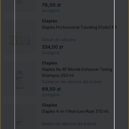
78,00 zł
dostępne
Olaplex
Olaplex Professional Traveling Stylist Kit
Serum do włosów
334,00 zł
dostępne
Olaplex
Olaplex No.4P Blonde Enhancer Toning
Shampoo 250 ml
Szampon do włosów dla kobiet
69,50 zł
dostępne
Olaplex
Olaplex 4-in-1 Moisture Mask 370 ml
Maska do włosów dla kobiet