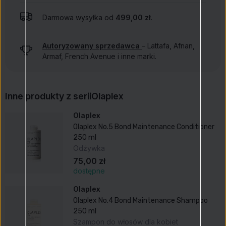
Darmowa wysyłka od
499,00 zł
.
Autoryzowany sprzedawca
– Lattafa, Afnan,
Armaf, French Avenue i inne marki.
Inne produkty z serii
Olaplex
Olaplex
Olaplex No.5 Bond Maintenance Conditioner
250 ml
Odżywka
75,00 zł
dostępne
Olaplex
Olaplex No.4 Bond Maintenance Shampoo
250 ml
Szampon do włosów dla kobiet