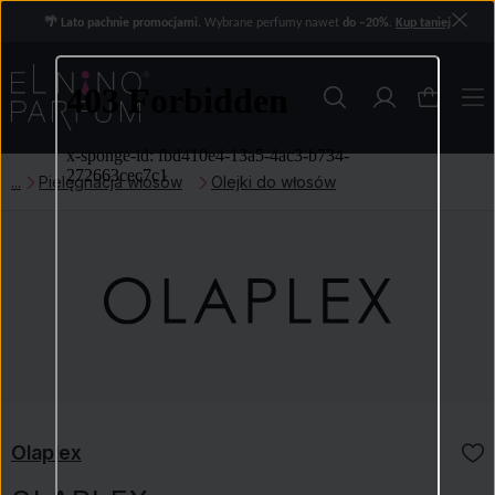
🌴 Lato pachnie promocjami.
Wybrane perfumy nawet
do −20%
.
Kup taniej
Pielęgnacja włosów
Olejki do włosów
Olaplex