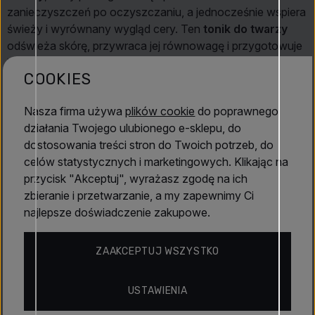
zanieczyszczeń po oczyszczaniu, a jednocześnie wspiera
świeży i wyrównany wygląd cery. Ten
tonik do twarzy
odświeża skórę, przywraca jej równowagę i przygotowuje
ją do kolejnych etapów pielęgnacji. Lekka, wodnista
COOKIES
konsystencja pozostawia cerę nawilżoną, miękką i
naturalnie promienną.
Nasza firma używa
plików cookie
do poprawnego
Właściwości
działania Twojego ulubionego e-sklepu, do
dostosowania treści stron do Twoich potrzeb, do
Delikatny tonik do codziennej pielęgnacji
celów statystycznych i marketingowych. Klikając na
Pomaga rozświetlić wygląd cery
przycisk "Akceptuj", wyrażasz zgodę na ich
Lekka, odświeżająca konsystencja
zbieranie i przetwarzanie, a my zapewnimy Ci
Wspiera równowagę skóry
Czytaj dalej
najlepsze doświadczenie zakupowe.
Opakowanie 200 ml
Kluczowe korzyści
ZAAKCEPTUJ WSZYSTKO
Właściwości
Usuwa pozostałości zanieczyszczeń po oczyszczaniu
USTAWIENIA
Odświeża i nawilża cerę
SWISS Image
Pomaga wyrównać koloryt skóry