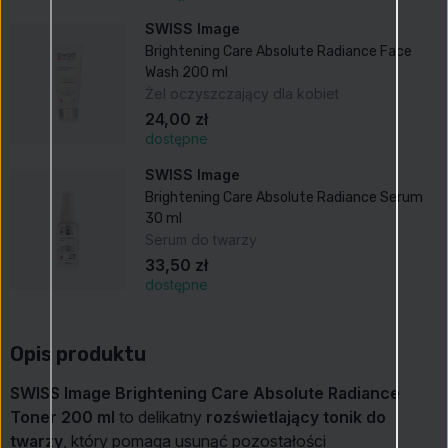
SWISS Image
Brightening Care Absolute Radiance Face
Wash 200 ml
Żel oczyszczający dla kobiet
24,00 zł
dostępne
SWISS Image
Brightening Care Absolute Radiance Serum
30 ml
Serum do twarzy
33,50 zł
dostępne
Opis produktu
SWISS Image Brightening Care Absolute Radiance
Toner 200 ml
to delikatny
rozświetlający tonik do
twarzy
, który pomaga usunąć pozostałości