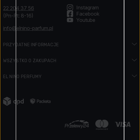
Instagram
22 204 37 56
Facebook
(Pn-Pt: 8-16)
Youtube
info@elnino-parfum.pl
PRZYDATNE INFORMACJE
Encyklopedia zapachów
WSZYSTKO O ZAKUPACH
Encyklopedia urody
Dostawa i płatność
EL NINO PERFUMY
Święta i promocje
Jak zapłacić
Kontakt
Regulamin konkursu
Zwroty
Napisali o nas
Jak zbieramy opinie o produktach
Reklamacja towaru
Kariera
Elnino Blog
Polityka prywatności
Nasze zalety
Regulamin sklepu
Certyfikowany sklep