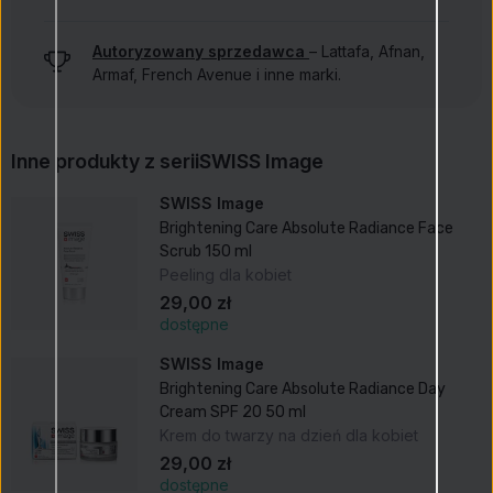
Autoryzowany sprzedawca
– Lattafa, Afnan,
Armaf, French Avenue i inne marki.
Inne produkty z serii
SWISS Image
SWISS Image
Brightening Care Absolute Radiance Face
Scrub 150 ml
Peeling dla kobiet
29,00 zł
dostępne
SWISS Image
Brightening Care Absolute Radiance Day
Cream SPF 20 50 ml
Krem do twarzy na dzień dla kobiet
29,00 zł
dostępne