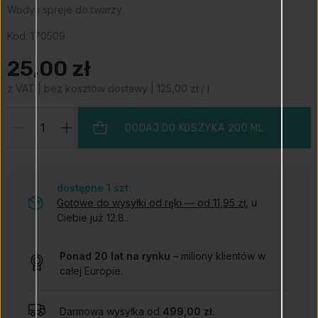
Wody i spreje do twarzy
Kod:
170509
25,00 zł
z VAT | bez kosztów dostawy | 125,00 zł / l
DODAJ DO KOSZYKA
200 ML
dostępne 1
szt.
Gotowe do wysyłki od ręki — od 11,95 zł
, u
Ciebie już 12.8..
Ponad 20 lat na rynku
– miliony klientów w
całej Europie.
Darmowa wysyłka od
499,00 zł
.