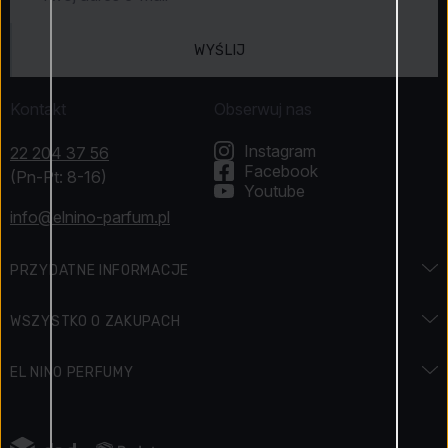
WYŚLIJ
Kontakt
Obserwuj nas
Instagram
22 204 37 56
Facebook
(Pn-Pt: 8-16)
Youtube
info@elnino-parfum.pl
PRZYDATNE INFORMACJE
Encyklopedia zapachów
WSZYSTKO O ZAKUPACH
Encyklopedia urody
Dostawa i płatność
EL NINO PERFUMY
Święta i promocje
Jak zapłacić
Kontakt
Regulamin konkursu
Zwroty
Napisali o nas