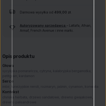
Darmowa wysyłka od
499,00 zł
.
Autoryzowany sprzedawca
– Lattafa, Afnan,
Armaf, French Avenue i inne marki.
Opis produktu
Głowa
sycylijska pomarańcza, cytryna, kalabryjska bergamotka,
petitgrain, kardamon
Serce
imbir, tunezyjskie neroli, rozmaryn, jaśmin, cynamon, konwalia
Kontekst
chińska herbata, drzewo sandałowe, drewno gwajakowe,
drewno palisandrowe