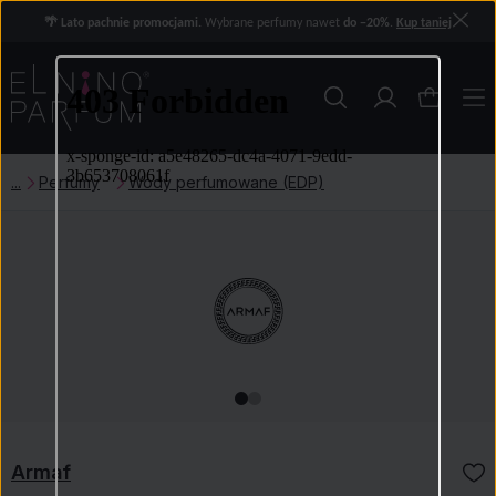
🌴 Lato pachnie promocjami.
Wybrane perfumy nawet
do −20%
.
Kup taniej
Perfumy
Wody perfumowane (EDP)
Armaf