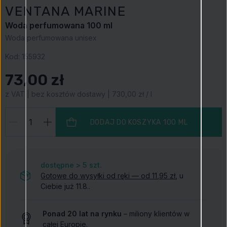
VENTANA MARINE
Woda perfumowana 100 ml
Woda perfumowana unisex
Kod:
155932
73,00 zł
z VAT | bez kosztów dostawy | 730,00 zł / l
DODAJ DO KOSZYKA
100 ML
dostępne > 5
szt.
Gotowe do wysyłki od ręki — od 11,95 zł
, u
Ciebie już 11.8..
Ponad 20 lat na rynku
– miliony klientów w
całej Europie.