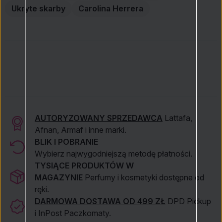
Ukryte skarby
Carolina Herrera
AUTORYZOWANY SPRZEDAWCA
Lattafa,
Afnan, Armaf i inne marki.
BLIK I POBRANIE
Wybierz najwygodniejszą metodę płatności.
TYSIĄCE PRODUKTÓW W
MAGAZYNIE
Perfumy i kosmetyki dostępne od
ręki.
DARMOWA DOSTAWA OD 499 ZŁ
DPD Pickup
i InPost Paczkomaty.