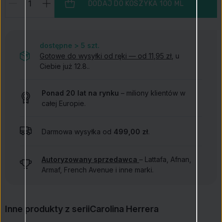
DODAJ DO KOSZYKA
100 ML
dostępne > 5
szt.
Gotowe do wysyłki od ręki — od 11,95 zł
, u
Ciebie już 12.8..
Ponad 20 lat na rynku
– miliony klientów w
całej Europie.
Darmowa wysyłka od
499,00 zł
.
Autoryzowany sprzedawca
– Lattafa, Afnan,
Armaf, French Avenue i inne marki.
Inne produkty z serii
Carolina Herrera