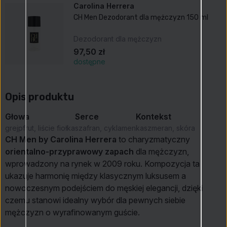
Carolina Herrera
CH Men Dezodorant dla mężczyzn 150 ml
Dezodorant dla mężczyzn
97,50 zł
dostępne
Opis produktu
Głowa
Serce
Kontekst
grejpfrut, liście fiołka
szafran, cyklamen
kaszmeran, skóra
CH Men by Carolina Herrera
to charyzmatyczny
orientalno-przyprawowy zapach
dla mężczyzn,
wprowadzony na rynek w 2009 roku. Kompozycja ta
ukazuje harmonię między klasycznym luksusem a
nowoczesnym podejściem do męskiej elegancji, dzięki
czemu stanowi idealny wybór dla pewnych siebie
mężczyzn o wyrafinowanym guście.