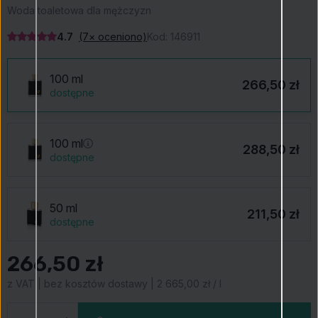
Woda toaletowa dla mężczyzn
4.7
(7× oceniono)
Kod:
146911
100 ml
266,50 zł
dostępne
100 ml
288,50 zł
dostępne
50 ml
211,50 zł
dostępne
266,50 zł
z VAT | bez kosztów dostawy | 2 665,00 zł / l