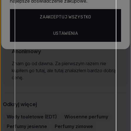
najlepsze doświadczenie zakupowe.
Anonimowy
ZAAKCEPTUJ WSZYSTKO
Oryginalny produkt
USTAWIENIA
5 lis 2025
Anonimowy
Znam go od dawna. Za pierwszym razem nie
kupiłem go tutaj, ale tutaj znalazłem bardzo dobrą
cenę.
Odkryj więcej
Wody toaletowe (EDT)
Wiosenne perfumy
Perfumy jesienne
Perfumy zimowe