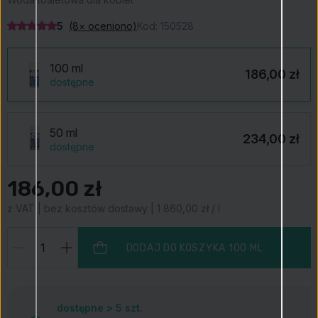
5
(8× oceniono)
Kod:
150528
100 ml
186,00 zł
dostępne
50 ml
234,00 zł
dostępne
186,00 zł
z VAT | bez kosztów dostawy | 1 860,00 zł / l
DODAJ DO KOSZYKA
100 ML
dostępne > 5
szt.