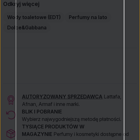
Odkryj więcej
Wody toaletowe (EDT)
Perfumy na lato
Dolce&Gabbana
AUTORYZOWANY SPRZEDAWCA
Lattafa,
Afnan, Armaf i inne marki.
BLIK I POBRANIE
Wybierz najwygodniejszą metodę płatności.
TYSIĄCE PRODUKTÓW W
MAGAZYNIE
Perfumy i kosmetyki dostępne od