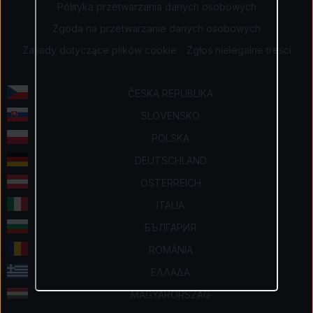
Polityka przetwarzania danych osobowych
Zgoda na przetwarzanie danych osobowych
Zasady dotyczące plików cookie
Zgłoś nielegalne treści
ČESKÁ REPUBLIKA
SLOVENSKO
POLSKA
DEUTSCHLAND
ÖSTERREICH
ITALIA
БЪЛГАРИЯ
ROMÂNIA
ΕΛΛΑΔΑ
MAGYARORSZÁG