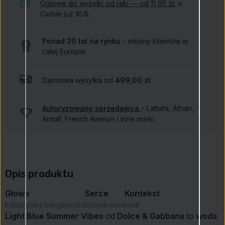
Gotowe do wysyłki od ręki — od 11,95 zł
, u
Ciebie już 10.8..
Ponad 20 lat na rynku
– miliony klientów w
całej Europie.
Darmowa wysyłka od
499,00 zł
.
Autoryzowany sprzedawca
– Lattafa, Afnan,
Armaf, French Avenue i inne marki.
Opis produktu
Głowa
Serce
Kontekst
kalabryjska bergamotka
brzoskwinia
cedr
Light Blue Summer Vibes
od
Dolce & Gabbana
to
woda