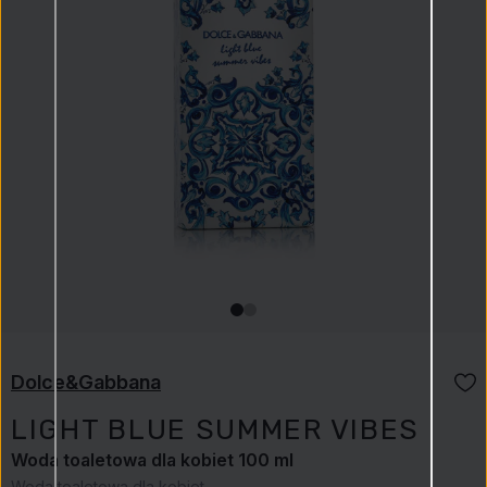
Dolce&Gabbana
LIGHT BLUE SUMMER VIBES
Woda toaletowa dla kobiet 100 ml
Woda toaletowa dla kobiet