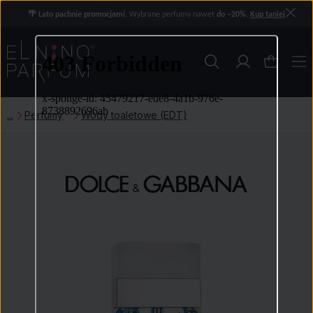
🌴 Lato pachnie promocjami.
Wybrane perfumy nawet
do −20%
.
Kup taniej
Perfumy
Wody toaletowe (EDT)