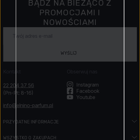
BĄDŹ NA BIEŻĄCO Z
PROMOCJAMI I
NOWOŚCIAMI
WYŚLIJ
Kontakt
Obserwuj nas
Instagram
22 204 37 56
Facebook
(Pn-Pt: 8-16)
Youtube
info@elnino-parfum.pl
PRZYDATNE INFORMACJE
Encyklopedia zapachów
WSZYSTKO O ZAKUPACH