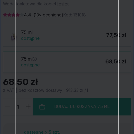
Woda toaletowa dla kobiet
tester
4.4
(13× oceniono)
Kod:
161018
75 ml
77,50 zł
dostępne
75 ml
68,50 zł
dostępne
68,50 zł
z VAT | bez kosztów dostawy | 913,33 zł / l
DODAJ DO KOSZYKA
75 ML
dostępne > 5
szt.