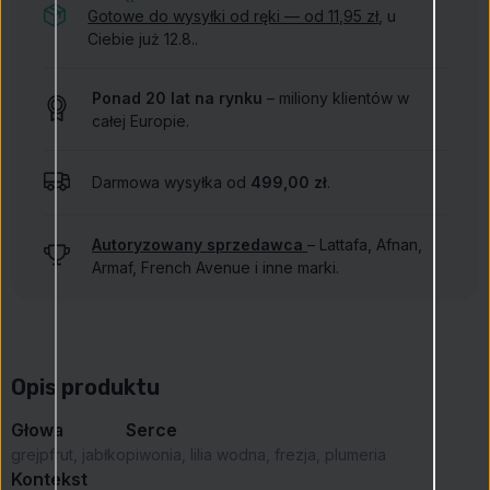
Gotowe do wysyłki od ręki — od 11,95 zł
, u
Ciebie już 12.8..
Ponad 20 lat na rynku
– miliony klientów w
całej Europie.
Darmowa wysyłka od
499,00 zł
.
Autoryzowany sprzedawca
– Lattafa, Afnan,
Armaf, French Avenue i inne marki.
Opis produktu
Głowa
Serce
grejpfrut, jabłko
piwonia, lilia wodna, frezja, plumeria
Kontekst