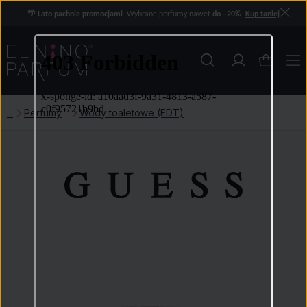
🌴 Lato pachnie promocjami.
Wybrane perfumy nawet
do −20%
.
Kup taniej
Perfumy
Wody toaletowe (EDT)