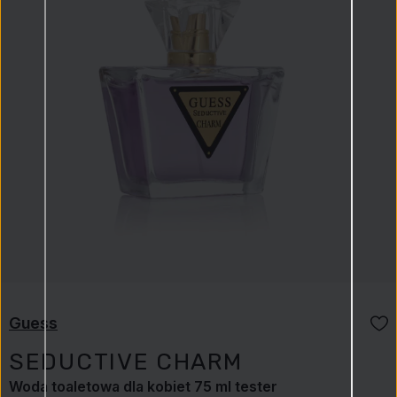
Guess
SEDUCTIVE CHARM
Woda toaletowa dla kobiet 75 ml tester