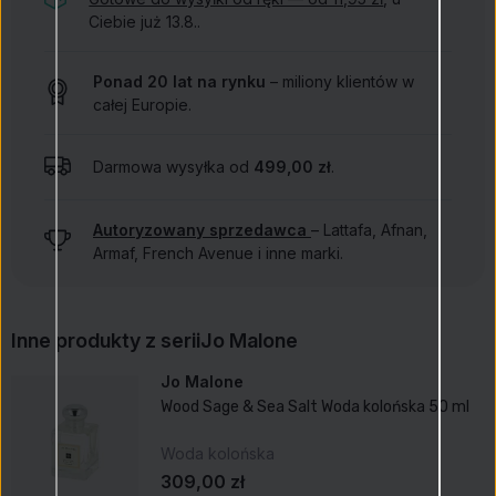
Ciebie już 13.8..
Ponad 20 lat na rynku
– miliony klientów w
całej Europie.
Darmowa wysyłka od
499,00 zł
.
Autoryzowany sprzedawca
– Lattafa, Afnan,
Armaf, French Avenue i inne marki.
Inne produkty z serii
Jo Malone
Jo Malone
Wood Sage & Sea Salt Woda kolońska 50 ml
Woda kolońska
309,00 zł