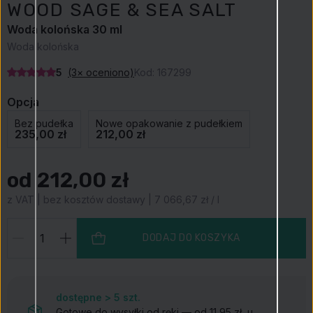
WOOD SAGE & SEA SALT
Woda kolońska 30 ml
Woda kolońska
5
(3× oceniono)
Kod:
167299
Opcja
Bez pudełka
Nowe opakowanie z pudełkiem
235,00 zł
212,00 zł
od 212,00 zł
z VAT | bez kosztów dostawy | 7 066,67 zł / l
DODAJ DO KOSZYKA
dostępne > 5
szt.
Gotowe do wysyłki od ręki — od 11,95 zł
, u