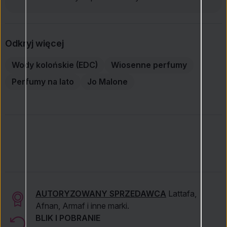
Odkryj więcej
Wody kolońskie (EDC)
Wiosenne perfumy
Perfumy na lato
Jo Malone
AUTORYZOWANY SPRZEDAWCA
Lattafa,
Afnan, Armaf i inne marki.
BLIK I POBRANIE