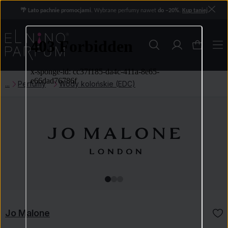
🌴 Lato pachnie promocjami.
Wybrane perfumy nawet
do −20%
.
Kup taniej
Perfumy
Wody kolońskie (EDC)
Jo Malone