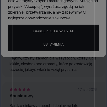
celów statystycznych i marketingowych. Klikając na
przycisk "Akceptuj", wyrażasz zgodę na ich
Jo Malone
zbieranie i przetwarzanie, a my zapewnimy Ci
najlepsze doświadczenie zakupowe.
Oceny
5
(3)
ZAAKCEPTUJ WSZYSTKO
19 gru 2025
USTAWIENIA
Megi
Piękny, czysty zapach dla wszystkich, którzy lubią
lekkie, niesłodzone aromaty, które pozostawiają
uczucie, jakbyś właśnie wziął prysznic.
17 sie 2025
Anonimowy
Bardzo ciekawy zapach. Idealny na lato.