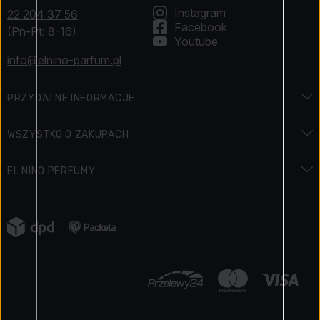
Instagram
22 204 37 56
Facebook
(Pn-Pt: 8-16)
Youtube
info@elnino-parfum.pl
PRZYDATNE INFORMACJE
Encyklopedia zapachów
WSZYSTKO O ZAKUPACH
Encyklopedia urody
Dostawa i płatność
EL NINO PERFUMY
Święta i promocje
Jak zapłacić
Kontakt
Regulamin konkursu
Zwroty
Napisali o nas
Jak zbieramy opinie o produktach
Reklamacja towaru
Kariera
Elnino Blog
Polityka prywatności
Nasze zalety
Regulamin sklepu
Certyfikowany sklep