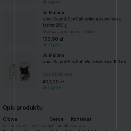
dostępne
Jo Malone
Wood Sage & Sea Salt świeca zapachowa
tester 200 g
Świeca zapachowa - tester
193,50 zł
dostępne
Jo Malone
Wood Sage & Sea Salt Woda kolońska 100 ml
Woda kolońska
407,00 zł
dostępne
Opis produktu
Głowa
Serce
Kontekst
nasiono ketmii piżmowej
sól morska
szałwia