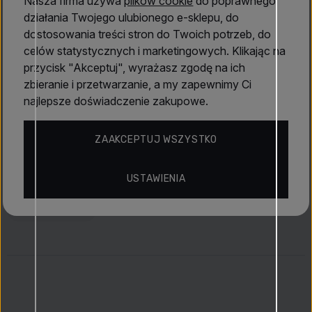
Nasza firma używa
plików cookie
do poprawnego
Właściwości
upajające wybrzmienie.
działania Twojego ulubionego e-sklepu, do
dostosowania treści stron do Twoich potrzeb, do
Ten
damski zapach
doskonale sprawdzi się na wieczór,
celów statystycznych i marketingowych. Klikając na
Roja Parfums
formalne okazje lub chwile, gdy chcesz pozostawić
przycisk "Akceptuj", wyrażasz zgodę na ich
mocne, a zarazem wyrafinowane wrażenie.
Roja Danger
zbieranie i przetwarzanie, a my zapewnimy Ci
Pour Femme (2023)
to perfumy dla kobiety, która zna
najlepsze doświadczenie zakupowe.
Oceny
swoją wartość i nie boi się być w centrum uwagi –
eleganckiej, namiętnej i zmysłowej jednocześnie. Zapach,
ZAAKCEPTUJ WSZYSTKO
który mówi: „jestem niebezpiecznie nieodparta” – bez
Odkryj więcej
jednego słowa.
USTAWIENIA
Wody perfumowane (EDP)
Ukryte skarby
Roja Parfums