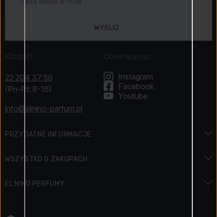
WYŚLIJ
Kontakt
Obserwuj nas
Instagram
22 204 37 56
Facebook
(Pn-Pt: 8-16)
Youtube
info@elnino-parfum.pl
PRZYDATNE INFORMACJE
Encyklopedia zapachów
WSZYSTKO O ZAKUPACH
Encyklopedia urody
Dostawa i płatność
EL NINO PERFUMY
Święta i promocje
Jak zapłacić
Kontakt
Regulamin konkursu
Zwroty