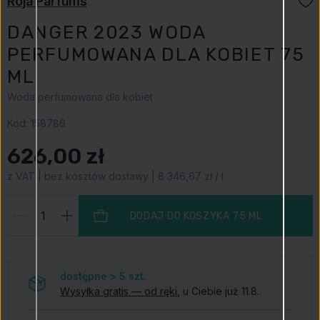
Roja Parfums
DANGER 2023 WODA
PERFUMOWANA DLA KOBIET 75
ML
Woda perfumowana dla kobiet
Kod:
158786
626,00 zł
z VAT | bez kosztów dostawy | 8 346,67 zł / l
DODAJ DO KOSZYKA
75 ML
dostępne > 5
szt.
Wysyłka gratis — od ręki
, u Ciebie już 11.8..