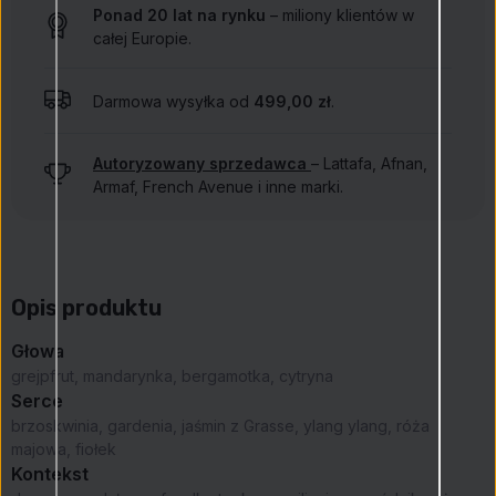
Ponad 20 lat na rynku
– miliony klientów w
całej Europie.
Darmowa wysyłka od
499,00 zł
.
Autoryzowany sprzedawca
– Lattafa, Afnan,
Armaf, French Avenue i inne marki.
Opis produktu
Głowa
grejpfrut, mandarynka, bergamotka, cytryna
Serce
brzoskwinia, gardenia, jaśmin z Grasse, ylang ylang, róża
majowa, fiołek
Kontekst