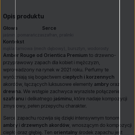
Opis produktu
Głowa
Serce
jaśmin, pomarańcza
szafran, pralinki
Kontekst
mąkla tarniowa (mech dębowy), bursztyn, wodorosty
Amber Rouge od Orientica Premium
to drzewno-
przyprawowy zapach dla kobiet i mężczyzn,
wprowadzony na rynek w 2021 roku. Perfumy te
wyróżniają się bogactwem
ciepłych i korzennych
akordów, łączących luksusowe elementy
ambry
oraz
drewna
. We wstępie zachwyca wyraziste połączenie
szafranu
i delikatnego
jaśminu
, które nadaje kompozycji
zmysłowy, pełen przepychu charakter.
Serce zapachu rozwija się dzięki intensywnym tonom
ambry
i
drzewnych akordów
, wnoszącym do kompozycji
ciepło oraz głębię. Ten
orientalny
środek zapachu jest