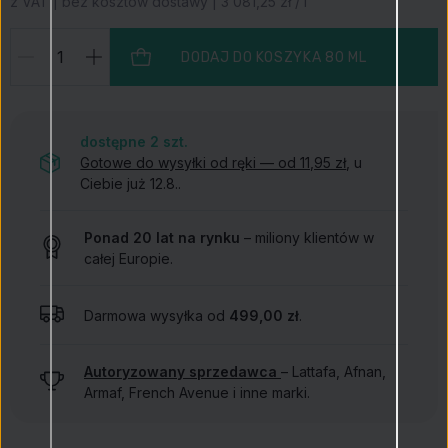
z VAT | bez kosztów dostawy | 3 081,25 zł / l
DODAJ DO KOSZYKA
80 ML
dostępne 2
szt.
Gotowe do wysyłki od ręki — od 11,95 zł
, u
Ciebie już 12.8..
Ponad 20 lat na rynku
– miliony klientów w
całej Europie.
Darmowa wysyłka od
499,00 zł
.
Autoryzowany sprzedawca
– Lattafa, Afnan,
Armaf, French Avenue i inne marki.