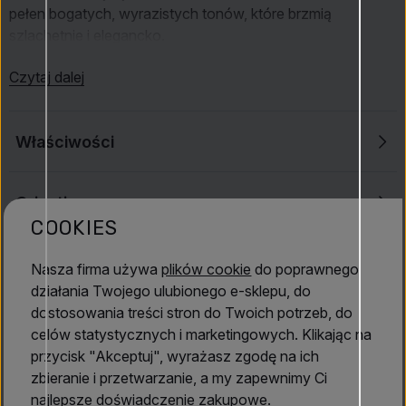
pełen bogatych, wyrazistych tonów, które brzmią
szlachetnie i elegancko.
Bazę zapachu tworzą
drewno cedrowe
oraz
żywica
Czytaj dalej
jodłowa
, zapewniające długotrwałe,
drzewne
i
balsamiczne
wrażenie.
Amber Rouge
to perfumy pełne
pasji i siły, idealne dla osób poszukujących intensywnego,
Właściwości
zmysłowego zapachu z nutą
skóry
,
zwierzęcych
akordów
oraz wyrafinowanego stylu.
Orientica
COOKIES
Oceny
3.8
(6)
Nasza firma używa
plików cookie
do poprawnego
działania Twojego ulubionego e-sklepu, do
dostosowania treści stron do Twoich potrzeb, do
21 maj 2026
celów statystycznych i marketingowych. Klikając na
Anonimowy
przycisk "Akceptuj", wyrażasz zgodę na ich
zbieranie i przetwarzanie, a my zapewnimy Ci
Kupiłem, ale nie używam, nie podoba mi się. Z
najlepsze doświadczenie zakupowe.
założenia jest bardziej męski niż unisex. Kupiłem