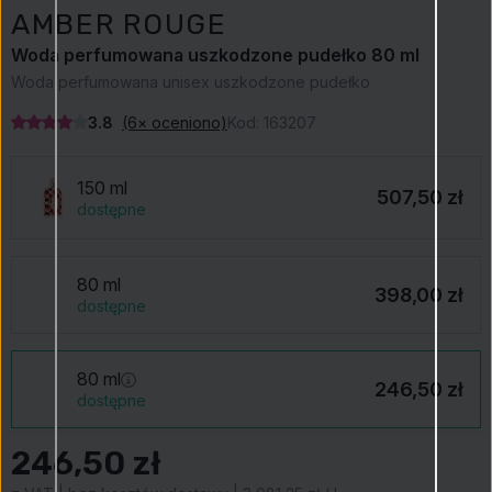
AMBER ROUGE
Woda perfumowana uszkodzone pudełko 80 ml
Woda perfumowana unisex uszkodzone pudełko
3.8
(6× oceniono)
Kod:
163207
150 ml
507,50 zł
dostępne
80 ml
398,00 zł
dostępne
80 ml
246,50 zł
dostępne
246,50 zł