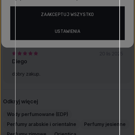
go kierując się recenzjami, bo wygląda bardzo
podobnie do słynnego Baccarata, który chyba
ZAAKCEPTUJ WSZYSTKO
przekonał mnie ceną, a nie tym, czym jest, ale mnie
nie przekonał. To tyle!
USTAWIENIA
20 lis 2025
Diego
dobry zakup.
Odkryj więcej
Wody perfumowane (EDP)
Perfumy arabskie i orientalne
Perfumy jesienne
Perfumy zimowe
Orientica