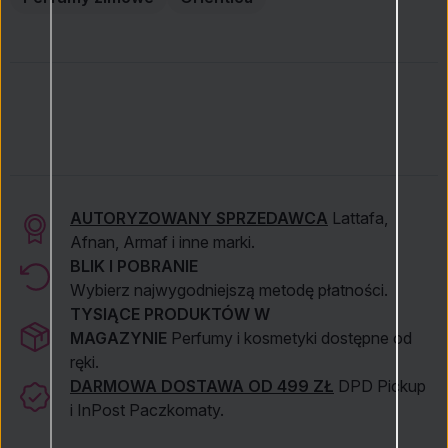
AUTORYZOWANY SPRZEDAWCA
Lattafa,
Afnan, Armaf i inne marki.
BLIK I POBRANIE
Wybierz najwygodniejszą metodę płatności.
TYSIĄCE PRODUKTÓW W
MAGAZYNIE
Perfumy i kosmetyki dostępne od
ręki.
DARMOWA DOSTAWA OD 499 ZŁ
DPD Pickup
i InPost Paczkomaty.